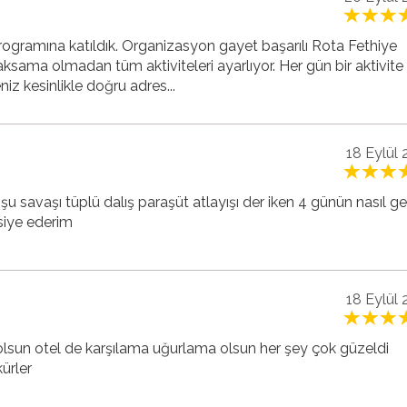
programına katıldık. Organizasyon gayet başarılı Rota Fethiye
ksama olmadan tüm aktiviteleri ayarlıyor. Her gün bir aktivite il
iz kesinlikle doğru adres...
18 Eylül
u şu savaşı tüplü dalış paraşüt atlayışı der iken 4 günün nasıl ge
siye ederim
18 Eylül
ri olsun otel de karşılama uğurlama olsun her şey çok güzeldi
ürler