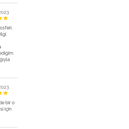
 2023
osferi,
lgi,
a
mediğim
ğıyla
 2023
de bir o
i için