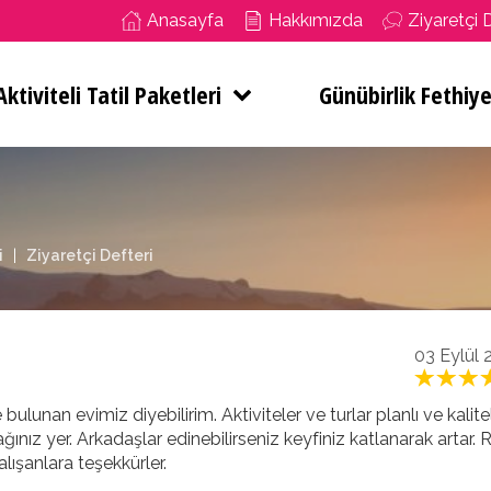
Anasayfa
Hakkımızda
Ziyaretçi 
ktiviteli Tatil Paketleri
Günübirlik Fethiye
i
Ziyaretçi Defteri
03 Eylül 
e bulunan evimiz diyebilirim. Aktiviteler ve turlar planlı ve kalit
nız yer. Arkadaşlar edinebilirseniz keyfiniz katlanarak artar. 
ışanlara teşekkürler.