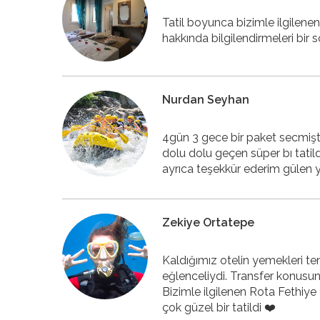
Tatil boyunca bizimle ilgilen
hakkında bilgilendirmeleri bir
Nurdan Seyhan
4gün 3 gece bir paket secmişt
dolu dolu geçen süper bı tati
ayrıca teşekkür ederim gülen 
Zekiye Ortatepe
Kaldığımız otelin yemekleri tem
eğlenceliydi. Transfer konusund
Bizimle ilgilenen Rota Fethiy
çok güzel bir tatildi ❤️