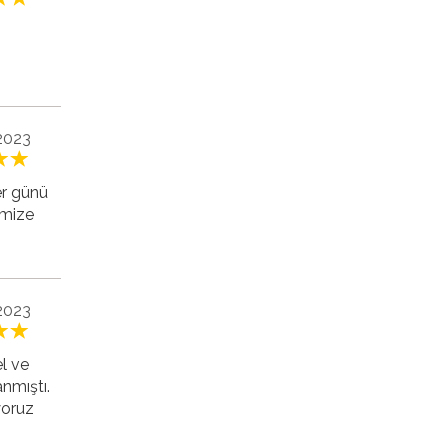
2023
er günü
imize
2023
el ve
anmıştı.
yoruz