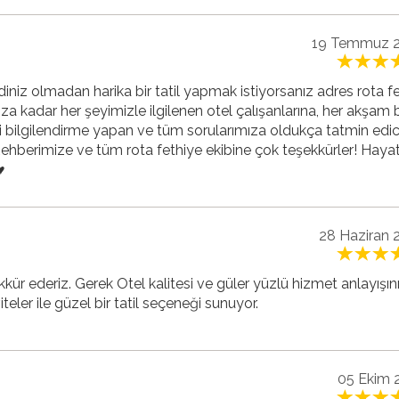
19 Temmuz 
iniz olmadan harika bir tatil yapmak istiyorsanız adres rota fe
za kadar her şeyimizle ilgilenen otel çalışanlarına, her akşam b
ili bilgilendirme yapan ve tüm sorularımıza oldukça tatmin edic
ehberimize ve tüm rota fethiye ekibine çok teşekkürler! Hay
️
28 Haziran 
kür ederiz. Gerek Otel kalitesi ve güler yüzlü hizmet anlayışın
teler ile güzel bir tatil seçeneği sunuyor.
05 Ekim 