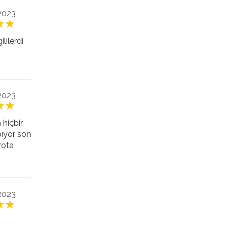
 2023
lilerdi
 2023
 hiçbir
pıyor son
rota
 2023