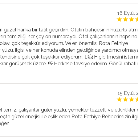
16 Eylül
 güzel harika bir tatil geçirdim. Otelin bahçesinin huzurlu atm
nın temizliği her şey on numaraydı. Otel çalışanlarının hepsine i
olayı çok teşekkür ediyorum. Ve en önemlisi Rota Fethiye
 yüzü, ilgisi ve her konuda elinden geldiğince yardımcı olmay
 Kendisine çok çok teşekkür ediyorum. 🏻🤗 Hiç bitmesini iste
ekrar görüşmek üzere. 👋 Herkese tavsiye ederim. Gönül rahatlı
15 Eylül
tel temiz, çalışanlar güler yüzlü, yemekler lezzetli ve etkinlikler 
çte güzel enerjisi ile eşlik eden Rota Fethiye Rehberimizin ilgis
Beğen