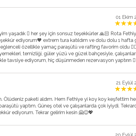
01 Ekim 
eyim yaşadık 🏻 her şey için sonsuz teşekkürler 🙏🏻 Rota Fethi
teşekkür ediyorum🧡 extrem tura katıldım ve dolu dolu 1 hafta g
k eğlenceli özellikle yamaç paraşütü ve rafting favorim oldu 👍
ekleri, temizliği, güler yüzü ve güzel bahçesiyle, çalışanları
ikle tavsiye ediyorum, hiç düşünmeden rezervasyon yaptırın 🏻
21 Eylül
rdim. Ölüdeniz paketi aldım. Hem Fethiye yi koy koy keşfettim 
araşütü yaptım. Güneş otel ve çalışanlarda çok iyiydi. Tekrar
kkür ediyorum. Tekrar gelirim kesin 🤗😊💖
20 Eylül