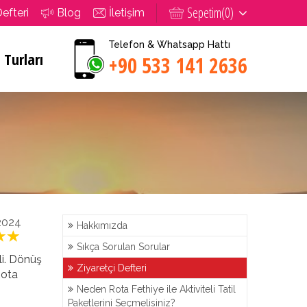
Sepetim(
0
)
Defteri
Blog
İletişim
Telefon & Whatsapp Hattı
 Turları
+90 533 141 2636
2024
Hakkımızda
Sıkça Sorulan Sorular
eli. Dönüş
Ziyaretçi Defteri
Rota
Neden Rota Fethiye ile Aktiviteli Tatil
Paketlerini Seçmelisiniz?