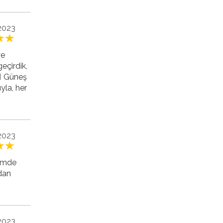
2023
ye
eçirdik,
🏻 Güneş
yla, her
 2023
hemde
dan
 2023