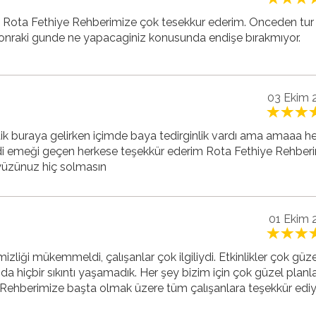
en Rota Fethiye Rehberimize çok tesekkur ederim. Onceden tur
 sonraki gunde ne yapacaginiz konusunda endişe bırakmıyor.
03 Ekim 
ik buraya gelirken içimde baya tedirginlik vardı ama amaaa h
ldi emeği geçen herkese teşekkür ederim Rota Fethiye Rehber
yüzünuz hiç solmasın
01 Ekim 
izliği mükemmeldi, çalışanlar çok ilgiliydi. Etkinlikler çok güz
a hiçbir sıkıntı yaşamadık. Her şey bizim için çok güzel planl
e Rehberimize başta olmak üzere tüm çalışanlara teşekkür edi