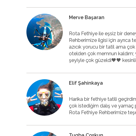
Merve Başaran
Rota Fethiye ile eşsiz bir den
Rehberimize ilgisi için ayrıca 
azıcık yorucu bir tatil ama ço
otelden çok memnun kaldım; yem
şeyiyle çok güzeldi🧡🧡 kesinl
Elif Şahinkaya
Harika bir fethiye tatili geçi
çok istediğim dalış ve yamaç p
Rota Fethiye Rehberimize teşe
Tugba Coskun