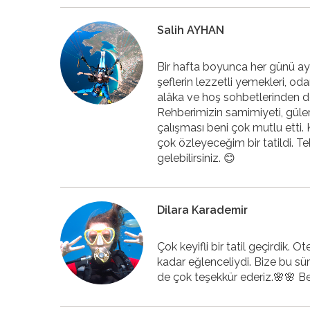
Salih AYHAN
Bir hafta boyunca her günü ayrı
şeflerin lezzetli yemekleri, oda
alâka ve hoş sohbetlerinden d
Rehberimizin samimiyeti, güler
çalışması beni çok mutlu etti.
çok özleyeceğim bir tatildi. T
gelebilirsiniz. 😊
Dilara Karademir
Çok keyifli bir tatil geçirdik. O
kadar eğlenceliydi. Bize bu süre
de çok teşekkür ederiz.🌸🌸 