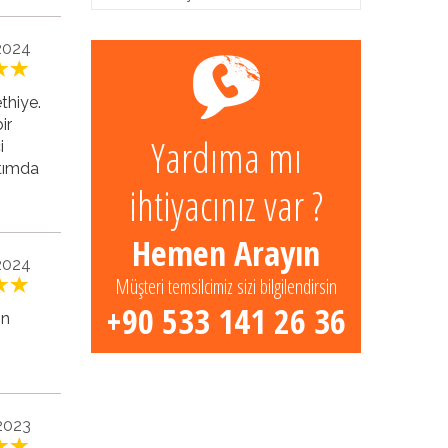
2024
thiye.
ir
Yardıma mı
i
atımda
ihtiyacınız var ?
Hemen Arayın
2024
Müşteri temsilcimiz sizi bilgilendirsin
+90 533 141 26 36
ın
2023