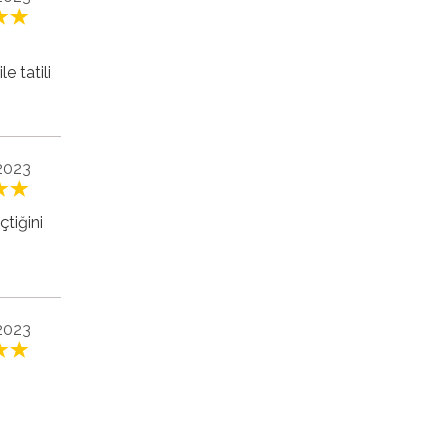
e tatili
 2023
çtiğini
 2023