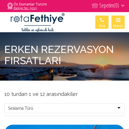
Sepetim(
0
)
Öz Dumanlar Turizm
Belge No: 5015
Ara
Menü
ERKEN REZERVASYON
FIRSATLARI
10 turdan 1 ve 12 arasındakiler