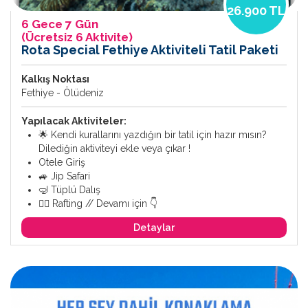
26.900 TL
6 Gece 7 Gün
(Ücretsiz 6 Aktivite)
Rota Special Fethiye Aktiviteli Tatil Paketi
Kalkış Noktası
Fethiye - Ölüdeniz
Yapılacak Aktiviteler:
🌟 Kendi kurallarını yazdığın bir tatil için hazır mısın?
Dilediğin aktiviteyi ekle veya çıkar !
Otele Giriş
🚙 Jip Safari
🤿 Tüplü Dalış
🚣‍♂️ Rafting // Devamı için 👇
Detaylar