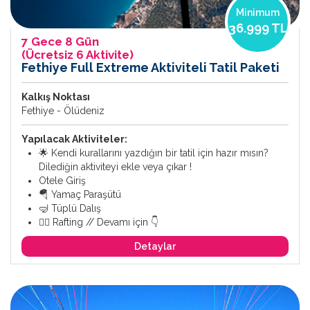
Minimum
36.999 TL
7 Gece 8 Gün
(Ücretsiz 6 Aktivite)
Fethiye Full Extreme Aktiviteli Tatil Paketi
Kalkış Noktası
Fethiye - Ölüdeniz
Yapılacak Aktiviteler:
🌟 Kendi kurallarını yazdığın bir tatil için hazır mısın?
Dilediğin aktiviteyi ekle veya çıkar !
Otele Giriş
🪂 Yamaç Paraşütü
🤿 Tüplü Dalış
🚣‍♂️ Rafting // Devamı için 👇
Detaylar