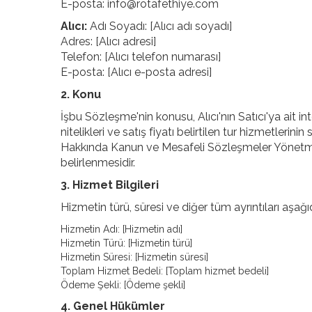
E-posta: info@rotafethiye.com
Alıcı:
Adı Soyadı: [Alıcı adı soyadı]
Adres: [Alıcı adresi]
Telefon: [Alıcı telefon numarası]
E-posta: [Alıcı e-posta adresi]
2. Konu
İşbu Sözleşme'nin konusu, Alıcı'nın Satıcı'ya ait i
nitelikleri ve satış fiyatı belirtilen tur hizmetlerinin
Hakkında Kanun ve Mesafeli Sözleşmeler Yönetmeli
belirlenmesidir.
3. Hizmet Bilgileri
Hizmetin türü, süresi ve diğer tüm ayrıntıları aşağıda
Hizmetin Adı: [Hizmetin adı]
Hizmetin Türü: [Hizmetin türü]
Hizmetin Süresi: [Hizmetin süresi]
Toplam Hizmet Bedeli: [Toplam hizmet bedeli]
Ödeme Şekli: [Ödeme şekli]
4. Genel Hükümler