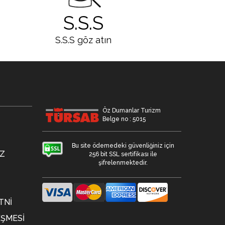
S.S.S
S.S.S göz atın
Öz Dumanlar Turizm
Belge no : 5015
Bu site ödemedeki güvenliğiniz için
Z
256 bit SSL sertifikası ile
şifrelenmektedir.
TNİ
EŞMESI