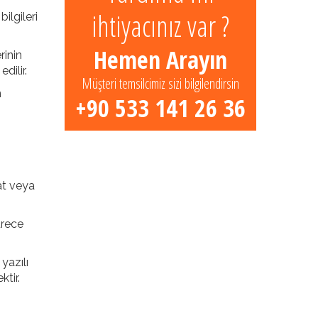
ihtiyacınız var ?
ilgileri
Hemen Arayın
rinin
dilir.
Müşteri temsilcimiz sizi bilgilendirsin
n
+90 533 141 26 36
at veya
ürece
yazılı
tir.