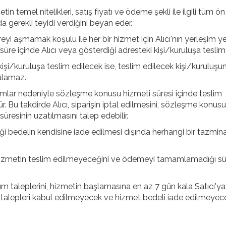
n temel nitelikleri, satış fiyatı ve ödeme şekli ile ilgili tüm ön b
 gerekli teyidi verdiğini beyan eder.
i aşmamak koşulu ile her bir hizmet için Alıcı'nın yerleşim ye
 süre içinde Alıcı veya gösterdiği adresteki kişi/kuruluşa teslim e
işi/kuruluşa teslim edilecek ise, teslim edilecek kişi/kuruluşu
ulamaz.
umlar nedeniyle sözleşme konusu hizmeti süresi içinde teslim
 Bu takdirde Alıcı, siparişin iptal edilmesini, sözleşme konusu
süresinin uzatılmasını talep edebilir.
diği bedelin kendisine iade edilmesi dışında herhangi bir tazmin
 hizmetin teslim edilmeyeceğini ve ödemeyi tamamlamadığı s
i tüm taleplerini, hizmetin başlamasına en az 7 gün kala Satıcı'ya 
l talepleri kabul edilmeyecek ve hizmet bedeli iade edilmeyecek