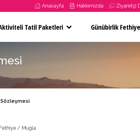
Anasayfa
Hakkımızda
Ziyaretçi 
ktiviteli Tatil Paketleri
Günübirlik Fethiye
şmesi
ş Sözleşmesi
 Fethiye / Muğla