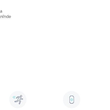
da
tni’nde