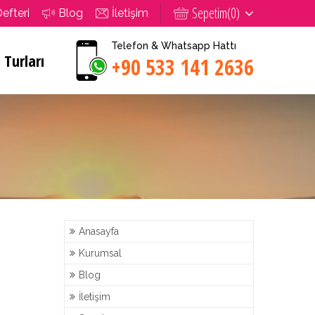
Sepetim(
0
)
Defteri
Blog
İletişim
Telefon & Whatsapp Hattı
 Turları
+90 533 141 2636
Anasayfa
Kurumsal
Blog
İletişim