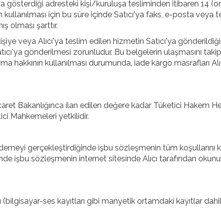
a gösterdiği adresteki kişi/kuruluşa tesliminden itibaren 14 (o
kullanılması için bu süre içinde Satıcı'ya faks, e-posta veya t
ş olması şarttır.
şiye veya Alıcı'ya teslim edilen hizmetin Satıcı'ya gönderildiği
Satıcı'ya gönderilmesi zorunludur. Bu belgelerin ulaşmasını taki
ayma hakkının kullanılması durumunda, iade kargo masrafları Alı
ret Bakanlığınca ilan edilen değere kadar Tüketici Hakem He
ici Mahkemeleri yetkilidir.
it ödemeyi gerçekleştirdiğinde işbu sözleşmenin tüm koşullarını 
sinde işbu sözleşmenin internet sitesinde Alıcı tarafından okun
(bilgisayar-ses kayıtları gibi manyetik ortamdaki kayıtlar dahil)