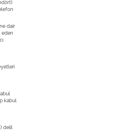
ndört)
elefon
ne dair
p eden
cı
yetleri
kabul
up kabul
 delil