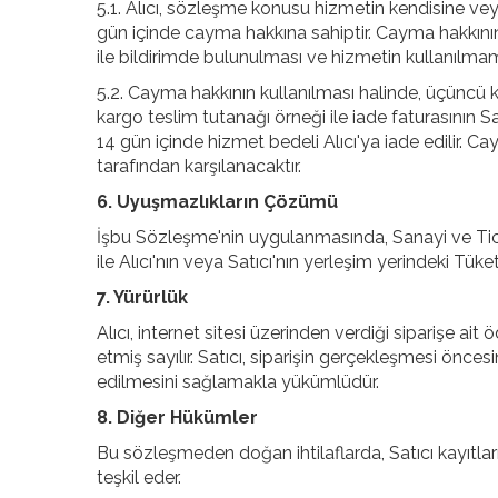
5.1. Alıcı, sözleşme konusu hizmetin kendisine vey
gün içinde cayma hakkına sahiptir. Cayma hakkının 
ile bildirimde bulunulması ve hizmetin kullanılmamı
5.2. Cayma hakkının kullanılması halinde, üçüncü ki
kargo teslim tutanağı örneği ile iade faturasının 
14 gün içinde hizmet bedeli Alıcı'ya iade edilir. C
tarafından karşılanacaktır.
6. Uyuşmazlıkların Çözümü
İşbu Sözleşme'nin uygulanmasında, Sanayi ve Tica
ile Alıcı'nın veya Satıcı'nın yerleşim yerindeki Tüket
7. Yürürlük
Alıcı, internet sitesi üzerinden verdiği siparişe a
etmiş sayılır. Satıcı, siparişin gerçekleşmesi önce
edilmesini sağlamakla yükümlüdür.
8. Diğer Hükümler
Bu sözleşmeden doğan ihtilaflarda, Satıcı kayıtları 
teşkil eder.