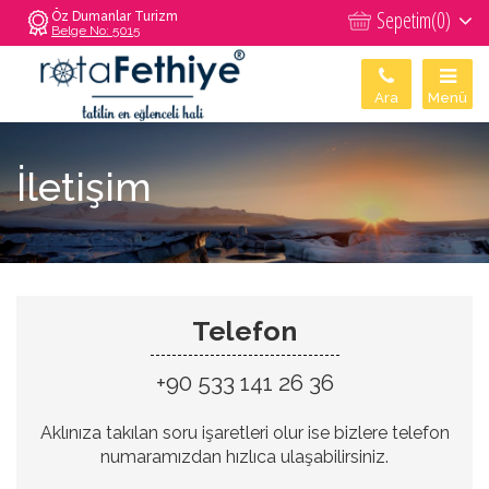
Sepetim(
0
)
Öz Dumanlar Turizm
Belge No: 5015
Ara
Menü
İletişim
Telefon
+90 533 141 26 36
Aklınıza takılan soru işaretleri olur ise bizlere telefon
numaramızdan hızlıca ulaşabilirsiniz.