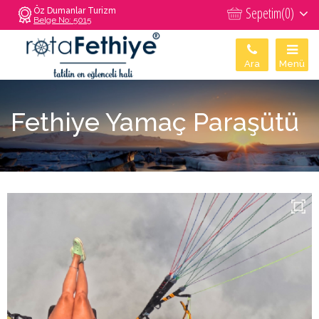
Sepetim(
0
)
Öz Dumanlar Turizm
Belge No: 5015
Ara
Menü
Fethiye Yamaç Paraşütü