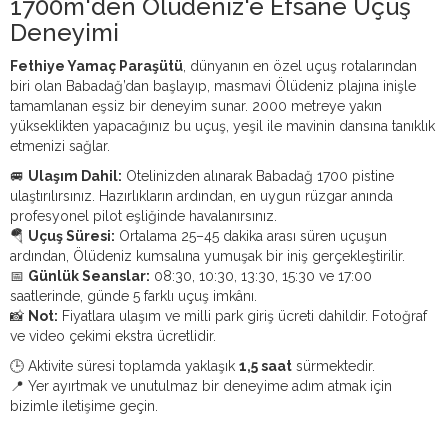
1700m'den Ölüdeniz'e Efsane Uçuş
Deneyimi
Fethiye Yamaç Paraşütü
, dünyanın en özel uçuş rotalarından
biri olan Babadağ’dan başlayıp, masmavi Ölüdeniz plajına inişle
tamamlanan eşsiz bir deneyim sunar. 2000 metreye yakın
yükseklikten yapacağınız bu uçuş, yeşil ile mavinin dansına tanıklık
etmenizi sağlar.
🚐
Ulaşım Dahil:
Otelinizden alınarak Babadağ 1700 pistine
ulaştırılırsınız. Hazırlıkların ardından, en uygun rüzgar anında
profesyonel pilot eşliğinde havalanırsınız.
🪂
Uçuş Süresi:
Ortalama 25–45 dakika arası süren uçuşun
ardından, Ölüdeniz kumsalına yumuşak bir iniş gerçekleştirilir.
📅
Günlük Seanslar:
08:30, 10:30, 13:30, 15:30 ve 17:00
saatlerinde, günde 5 farklı uçuş imkânı.
📸
Not:
Fiyatlara ulaşım ve milli park giriş ücreti dahildir. Fotoğraf
ve video çekimi ekstra ücretlidir.
🕒 Aktivite süresi toplamda yaklaşık
1,5 saat
sürmektedir.
📍 Yer ayırtmak ve unutulmaz bir deneyime adım atmak için
bizimle iletişime geçin.