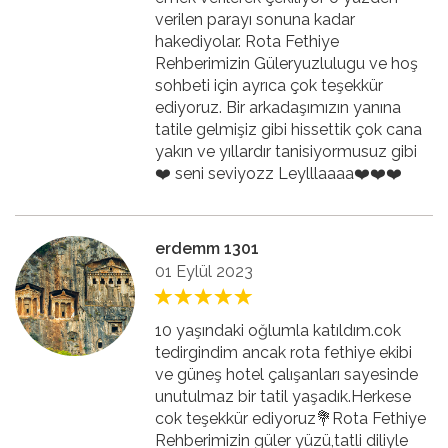
verilen parayı sonuna kadar
hakediyolar. Rota Fethiye
Rehberimizin Güleryuzlulugu ve hoş
sohbeti için ayrıca çok teşekkür
ediyoruz. Bir arkadaşımızın yanına
tatile gelmişiz gibi hissettik çok cana
yakın ve yıllardır tanisiyormusuz gibi
❤️ seni seviyozz Leylllaaaa❤️❤️❤️
erdemm 1301
01 Eylül 2023
10 yaşındaki oğlumla katıldım.cok
tedirgindim ancak rota fethiye ekibi
ve güneş hotel çalışanları sayesinde
unutulmaz bir tatil yaşadık.Herkese
cok teşekkür ediyoruz💐Rota Fethiye
Rehberimizin güler yüzü,tatli diliyle