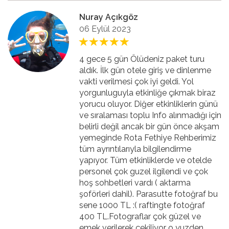
Nuray Açıkgöz
06 Eylül 2023
4 gece 5 gün Ölüdeniz paket turu
aldık. İlk gün otele giriş ve dinlenme
vakti verilmesi çok iyi geldi. Yol
yorgunluguyla etkinliğe çıkmak biraz
yorucu oluyor. Diğer etkinliklerin günü
ve sıralaması toplu Info alınmadığı için
belirli değil ancak bir gün önce akşam
yemeginde Rota Fethiye Rehberimiz
tüm ayrıntılarıyla bilgilendirme
yapıyor. Tüm etkinliklerde ve otelde
personel çok guzel ilgilendi ve çok
hoş sohbetleri vardı ( aktarma
şoförleri dahil). Parasutte fotoğraf bu
sene 1000 TL :( raftingte fotoğraf
400 TL.Fotograflar çok güzel ve
emek verilerek çekiliyor o yuzden