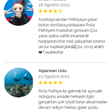
26 Ağustos 2023
Azərbaycandan Fethiyeye gələn
bütün dostlara,yoldaşlara Rota
Fethiyeni məsləhət görürəm.Çox
yaxşı qəlbə sahib insanlardir
həqiqətən,istər otel çalışanları istərsə
də tur təşkilatçıları🤗Çox zövq aldim
❤️Təşəkkürlər
Alparslan Uslu
23 Ağustos 2023
Rota Fethiye ile gelmek bir ayrıcalık
olduğunu anladık herkesin ilgisi
gerçekten çok iyiydi turlar aksamadan
devam ediyor herkes güler yüzlü