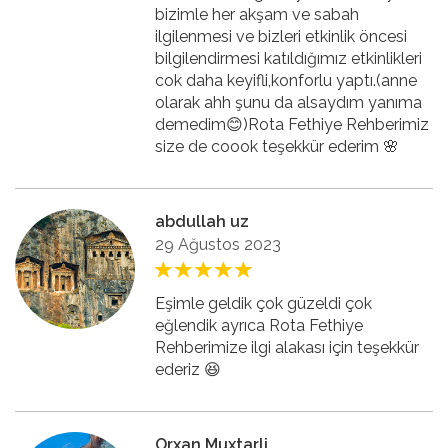
bizimle her akşam ve sabah
ilgilenmesi ve bizleri etkinlik öncesi
bilgilendirmesi katıldığımız etkinlikleri
cok daha keyifli,konforlu yaptı.(anne
olarak ahh şunu da alsaydım yanıma
demedim😊)Rota Fethiye Rehberimiz
size de coook teşekkür ederim 🌸
abdullah uz
29 Ağustos 2023
Eşimle geldik çok güzeldi çok
eğlendik ayrıca Rota Fethiye
Rehberimize ilgi alakası için teşekkür
ederiz 😆
Orxan Muxtarli