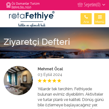
Sepetim(
0
)
Öz Dumanlar Turizm
Belge No: 5015
Ara
Menü
Ziyaretçi Defteri
Mehmet Öcal
03 Eylül 2024
Yıllardır tek tercihim. Fethiyede
bulunan evimiz diyebilirim. Aktiviteler
ve turlar planlı ve kaliteli. Dönüş günü
bile özlemeye başlayacağınız yer.