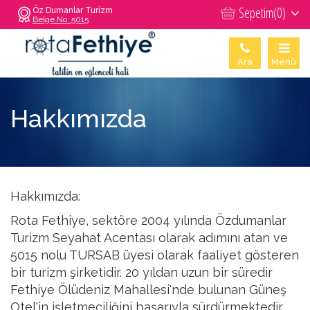
Sepetim(
0
)
Öz Dumanlar Turizm
Belge No: 5015
Ara
Menü
Hakkımızda
Hakkımızda:
Rota Fethiye, sektöre 2004 yılında Özdumanlar
Turizm Seyahat Acentası olarak adımını atan ve
5015 nolu TURSAB üyesi olarak faaliyet gösteren
bir turizm şirketidir. 20 yıldan uzun bir süredir
Fethiye Ölüdeniz Mahallesi'nde bulunan Güneş
Otel'in işletmeciliğini başarıyla sürdürmektedir.