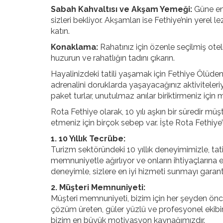
Sabah Kahvaltısı ve Akşam Yemeği:
Güne ene
sizleri bekliyor. Akşamları ise Fethiye’nin yerel 
katın.
Konaklama:
Rahatınız için özenle seçilmiş ote
huzurun ve rahatlığın tadını çıkarın.
Hayalinizdeki tatili yaşamak için Fethiye Ölüdeni
adrenalini doruklarda yaşayacağınız aktiviteleriyl
paket turlar, unutulmaz anılar biriktirmeniz için
Rota Fethiye olarak, 10 yılı aşkın bir süredir mü
etmeniz için birçok sebep var. İşte Rota Fethiye’y
1. 10 Yıllık Tecrübe:
Turizm sektöründeki 10 yıllık deneyimimizle, tat
memnuniyetle ağırlıyor ve onların ihtiyaçlarına e
deneyimle, sizlere en iyi hizmeti sunmayı garant
2. Müşteri Memnuniyeti:
Müşteri memnuniyeti, bizim için her şeyden önce 
çözüm üreten, güler yüzlü ve profesyonel ekib
bizim en büyük motivasyon kaynağımızdır.