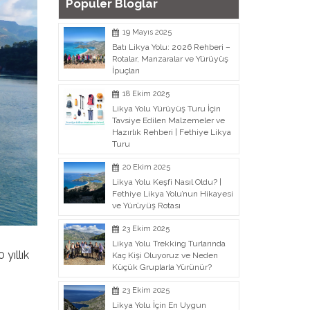
Populer Bloglar
19 Mayıs 2025
Batı Likya Yolu: 2026 Rehberi –
Rotalar, Manzaralar ve Yürüyüş
İpuçları
18 Ekim 2025
Likya Yolu Yürüyüş Turu İçin
Tavsiye Edilen Malzemeler ve
Hazırlık Rehberi | Fethiye Likya
Turu
20 Ekim 2025
Likya Yolu Keşfi Nasıl Oldu? |
Fethiye Likya Yolu’nun Hikayesi
ve Yürüyüş Rotası
23 Ekim 2025
Likya Yolu Trekking Turlarında
yıllık
Kaç Kişi Oluyoruz ve Neden
Küçük Gruplarla Yürünür?
23 Ekim 2025
Likya Yolu İçin En Uygun