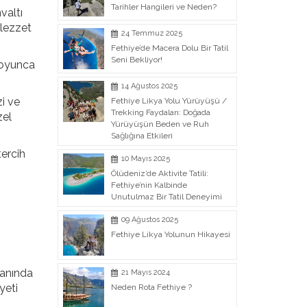
Tarihler Hangileri ve Neden?
valtı
 lezzet
24 Temmuz 2025
Fethiye’de Macera Dolu Bir Tatil
Seni Bekliyor!
 boyunca
14 Ağustos 2025
zi ve
Fethiye Likya Yolu Yürüyüşü /
Trekking Faydaları: Doğada
zel
Yürüyüşün Beden ve Ruh
Sağlığına Etkileri
tercih
10 Mayıs 2025
Ölüdeniz’de Aktivite Tatili:
Fethiye’nin Kalbinde
Unutulmaz Bir Tatil Deneyimi
09 Ağustos 2025
Fethiye Likya Yolunun Hikayesi
 anında
21 Mayıs 2024
yeti
Neden Rota Fethiye ?