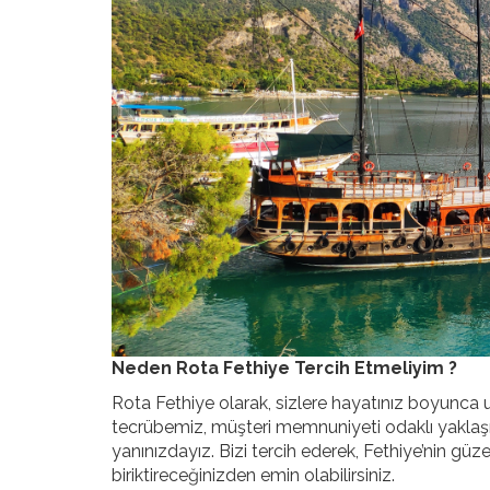
Neden Rota Fethiye Tercih Etmeliyim ?
Rota Fethiye olarak, sizlere hayatınız boyunca u
tecrübemiz, müşteri memnuniyeti odaklı yaklaşımı
yanınızdayız. Bizi tercih ederek, Fethiye’nin güzel
biriktireceğinizden emin olabilirsiniz.