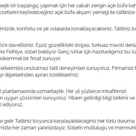
rjik bir başlangıç yapmak için her sabah zengin açık büfe kah
lezzetlerini keşfedeceğiniz açık büfe akşam yemeği ile tatilinize
limizde, konforlu ve şık odalarda konaklayacaksınız. Tatiliniz
z'e davetlisiniz. Eşsiz güzellikteki doğası, turkuaz mavisi deni
e Fethiye, sizleri bekliyor. Genç ruhlar için hazırladığımız bu ö
 mükemmel bir fırsat sunuyor.
şterilerimize unutulmaz tatil deneyimleri sunuyoruz. Firmamızı 
i diğerlerinden ayıran özelliklerimiz:
il planlamasında uzmanlaştık. Her yıl yüzlerce misafirimizi
n uygun çözümleri sunuyoruz. Yılların getirdiği bilgi birikimi ve
i ediyoruz.
gelir. Tatiliniz boyunca karşılaşabileceğiniz her türlü duruma
imizle her zaman yanınızdayız. Sizlerin mutluluğu ve memnuni