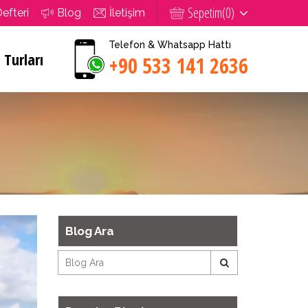
Sepetim(
0
)
Defteri
Blog
İletişim
Telefon & Whatsapp Hattı
 Turları
+90 533 141 2636
Blog Ara