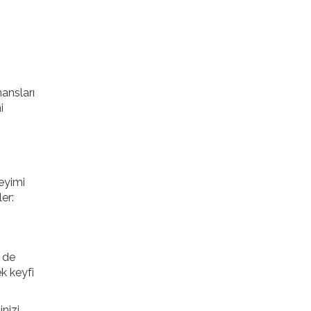
ansları
i
neyimi
er:
 de
k keyfi
nizi