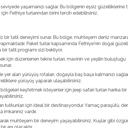
st seviyede yaşamanızı sağlar. Bu bölgenin eşsiz güzelliklerine 
n Fethiye turlarından birini tercih edebilirsiniz.
ğiniz bir tatil deneyimi sunar. Bu bölge, muhteşem deniz manzara
 yapmaktadır. Paket turlar kapsamında Fethiye'nin doğal güzelli
 bir tatil programı sizi bekliyor.
mek için düzenlenen tekne turları, mavinin ve yeşilin buluştuğu
sunar.
e yer alan yürüyüş rotaları, doğayla baş başa kalmanızı sağlar
liklere yürüyüş yaparak ulaşabilirsiniz.
 bölgeleri keşfetmek isteyenler için jeep safari turları harika bir
yabilirsiniz.
arı tutkunları için ideal bir destinasyondur. Yamaç paraşütü, de
a imkanınız vardır.
arak muhteşem bir deneyim yaşayabilirsiniz. Kuşlar gibi özgü
r anı olacaktır.