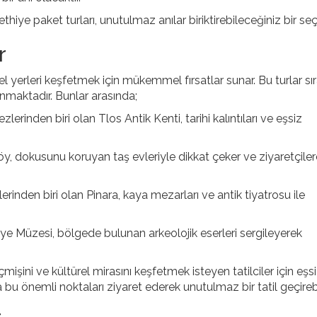
ethiye paket turları, unutulmaz anılar biriktirebileceğiniz bir seç
r
ltürel yerleri keşfetmek için mükemmel fırsatlar sunar. Bu turlar s
nmaktadır. Bunlar arasında;
erinden biri olan Tlos Antik Kenti, tarihi kalıntıları ve eşsiz
, dokusunu koruyan taş evleriyle dikkat çeker ve ziyaretçiler
lerinden biri olan Pinara, kaya mezarları ve antik tiyatrosu ile
ye Müzesi, bölgede bulunan arkeolojik eserleri sergileyerek
çmişini ve kültürel mirasını keşfetmek isteyen tatilciler için eşs
bu önemli noktaları ziyaret ederek unutulmaz bir tatil geçirebil