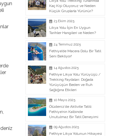
Likya Yolu Trekking Turlarında
 uygun
Kaç Kişi Oluyoruz ve Neden
li
Küçük Gruplarla Yürünür?
23 Ekim 2025
anlar
Likya Yolu İçin En Uygun
Tarihler Hangileri ve Neden?
24 Temmuz 2025
Fethiye’de Macera Dolu Bir Tatil
Seni Bekliyor!
lerde
14 Ağustos 2025
ler
Fethiye Likya Yolu Yürüyüşü /
Trekking Faydaları: Doğada
Yürüyüşün Beden ve Ruh
Sağlığına Etkileri
10 Mayıs 2025
Ölüdeniz’de Aktivite Tatili:
n,
Fethiye’nin Kalbinde
Unutulmaz Bir Tatil Deneyimi
09 Ağustos 2025
 deniz
Fethiye Likya Yolunun Hikayesi