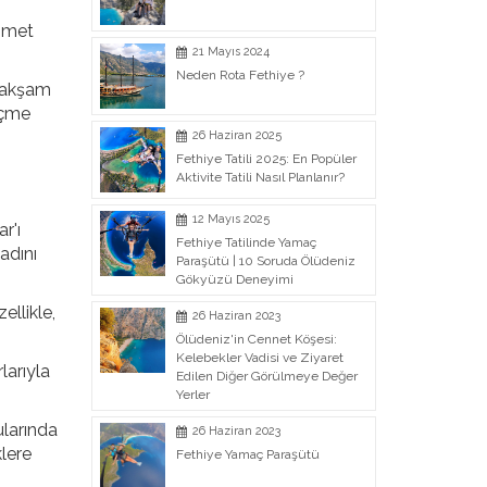
izmet
21 Mayıs 2024
Neden Rota Fethiye ?
r akşam
 içme
26 Haziran 2025
Fethiye Tatili 2025: En Popüler
Aktivite Tatili Nasıl Planlanır?
12 Mayıs 2025
r'ı
Fethiye Tatilinde Yamaç
tadını
Paraşütü | 10 Soruda Ölüdeniz
Gökyüzü Deneyimi
ellikle,
26 Haziran 2023
Ölüdeniz'in Cennet Köşesi:
Kelebekler Vadisi ve Ziyaret
larıyla
Edilen Diğer Görülmeye Değer
Yerler
ularında
26 Haziran 2023
klere
Fethiye Yamaç Paraşütü