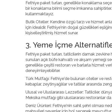
Fethiye paket turları, genellikle konaklama seçene
bir konaklama birimi seçme imkanına sahiptirler
kullanmaktayız.
Butik Oteller: Kendine özgü tarzı ve hizmet anlayı
için idealdir. Fethiye'nin doğal güzellikleri eşliğ
kişiselleştirilmiş hizmet sunar.
3. Yeme İçme Alternatifle
Fethiye paket turları, tatilcilerin damak zevkine h
sunulan açık büfe kahvaltı ve akşam yemeği seçen
genellikle çeşitli restoran ve barlarla hizmet ver
deneyimleyebilirler.
Türk Mutfağı: Fethiye'de bulunan oteller ve resto
kebaplar, zeytinyağlılar ve tatlılar arasında zengi
Ulusal ve Uluslararası Lezzetler: Tatilciler, düny
Meksika mutfağı gibi uluslararası restoranlar d
Deniz Ürünleri: Fethiye'nin sahil şehri olması ne
mahsulleri sevenler için bol seçenek mevcuttur.