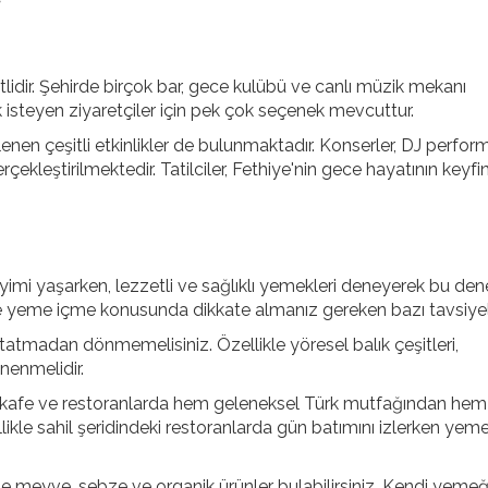
lidir. Şehirde birçok bar, gece kulübü ve canlı müzik mekanı
isteyen ziyaretçiler için pek çok seçenek mevcuttur.
nen çeşitli etkinlikler de bulunmaktadır. Konserler, DJ perform
erçekleştirilmektedir. Tatilciler, Fethiye'nin gece hayatının keyfin
eyimi yaşarken, lezzetli ve sağlıklı yemekleri deneyerek bu de
e'de yeme içme konusunda dikkate almanız gereken bazı tavsiyel
 tatmadan dönmemelisiniz. Özellikle yöresel balık çeşitleri,
nenmelidir.
rin kafe ve restoranlarda hem geleneksel Türk mutfağından hem
likle sahil şeridindeki restoranlarda gün batımını izlerken yeme
ze meyve, sebze ve organik ürünler bulabilirsiniz. Kendi yemeği