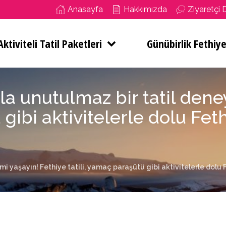
Anasayfa
Hakkımızda
Ziyaretçi 
ktiviteli Tatil Paketleri
Günübirlik Fethiye
yla unutulmaz bir tatil dene
gibi aktivitelerle dolu Feth
mi yaşayın! Fethiye tatili, yamaç paraşütü gibi aktivitelerle dolu F