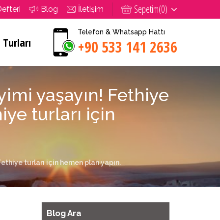
Sepetim(
0
)
Defteri
Blog
İletişim
Telefon & Whatsapp Hattı
 Turları
+90 533 141 2636
yimi yaşayın! Fethiye
iye turları için
ethiye turları için hemen plan yapın.
Blog Ara