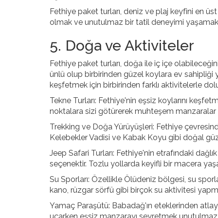
Fethiye paket turları, deniz ve plaj keyfini en ü
olmak ve unutulmaz bir tatil deneyimi yaşamak içi
5. Doğa ve Aktiviteler
Fethiye paket turları, doğa ile iç içe olabilece
ünlü olup birbirinden güzel koylara ev sahipliği
keşfetmek için birbirinden farklı aktivitelerle dolu
Tekne Turları: Fethiye'nin eşsiz koylarını keşfet
noktalara sizi götürerek muhteşem manzaralar 
Trekking ve Doğa Yürüyüşleri: Fethiye çevresind
Kelebekler Vadisi ve Kabak Koyu gibi doğal güzel
Jeep Safari Turları: Fethiye'nin etrafındaki dağlık
seçenektir. Tozlu yollarda keyifli bir macera yaşa
Su Sporları: Özellikle Ölüdeniz bölgesi, su sporl
kano, rüzgar sörfü gibi birçok su aktivitesi yapm
Yamaç Paraşütü: Babadağ'ın eteklerinden atlay
uçarken eşsiz manzarayı seyretmek unutulmaz bi