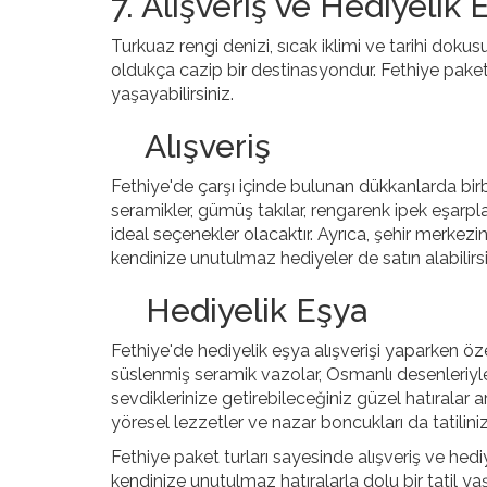
7. Alışveriş ve Hediyelik 
Turkuaz rengi denizi, sıcak iklimi ve tarihi dokusu
oldukça cazip bir destinasyondur. Fethiye paket 
yaşayabilirsiniz.
Alışveriş
Fethiye'de çarşı içinde bulunan dükkanlarda birbiri
seramikler, gümüş takılar, rengarenk ipek eşarpla
ideal seçenekler olacaktır. Ayrıca, şehir merke
kendinize unutulmaz hediyeler de satın alabilirsi
Hediyelik Eşya
Fethiye'de hediyelik eşya alışverişi yaparken özel
süslenmiş seramik vazolar, Osmanlı desenleriyle 
sevdiklerinize getirebileceğiniz güzel hatıralar 
yöresel lezzetler ve nazar boncukları da tatilini
Fethiye paket turları sayesinde alışveriş ve hediy
kendinize unutulmaz hatıralarla dolu bir tatil yaşa