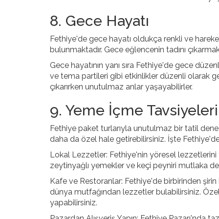
8. Gece Hayatı
Fethiye'de gece hayatı oldukça renkli ve hareket
bulunmaktadır. Gece eğlencenin tadını çıkarmak 
Gece hayatının yanı sıra Fethiye'de gece düzenle
ve tema partileri gibi etkinlikler düzenli olarak g
çıkarırken unutulmaz anlar yaşayabilirler.
9. Yeme İçme Tavsiyeleri
Fethiye paket turlarıyla unutulmaz bir tatil den
daha da özel hale getirebilirsiniz. İşte Fethiy
Lokal Lezzetler: Fethiye'nin yöresel lezzetlerini
zeytinyağlı yemekler ve keçi peyniri mutlaka de
Kafe ve Restoranlar: Fethiye'de birbirinden şi
dünya mutfağından lezzetler bulabilirsiniz. Özel
yapabilirsiniz.
Pazardan Alışveriş Yapın: Fethiye Pazarı'nda ta