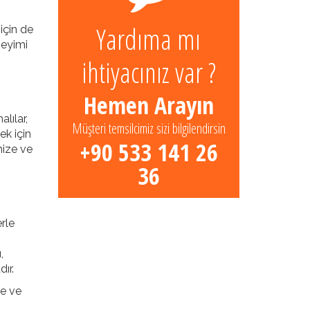
Yardıma mı
 için de
neyimi
ihtiyacınız var ?
Hemen Arayın
lılar,
Müşteri temsilcimiz sizi bilgilendirsin
ek için
+90 533 141 26
nize ve
36
erle
,
ır.
ze ve