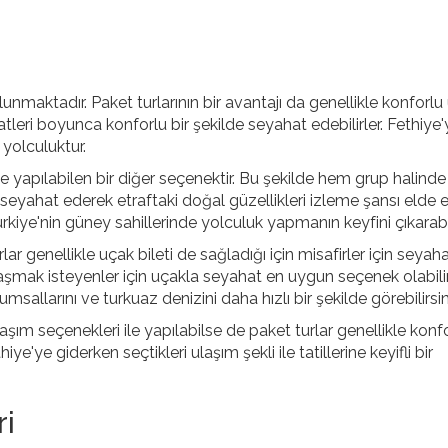
unmaktadır. Paket turlarının bir avantajı da genellikle konforlu
tleri boyunca konforlu bir şekilde seyahat edebilirler. Fethiye'
 yolculuktur.
le yapılabilen bir diğer seçenektir. Bu şekilde hem grup halinde
ahat ederek etraftaki doğal güzellikleri izleme şansı elde edi
rkiye'nin güney sahillerinde yolculuk yapmanın keyfini çıkarabili
lar genellikle uçak bileti de sağladığı için misafirler için seyah
ulaşmak isteyenler için uçakla seyahat en uygun seçenek olabilir
llarını ve turkuaz denizini daha hızlı bir şekilde görebilirsin
aşım seçenekleri ile yapılabilse de paket turlar genellikle konf
iye'ye giderken seçtikleri ulaşım şekli ile tatillerine keyifli bir
i