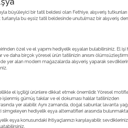
Eşya
yla büyüleyici bir tatil beldesi olan Fethiye, alışveriş tutkunları
turlarıyla bu eşsiz tatil beldesinde unutulmaz bir alışveriş de
nden özel ve el yapımı hediyelik eşyaları bulabilirsiniz. El işi ha
r ve daha birçok yöresel ürün tatilinizin anısını ölümsüzleştirm
zinde yer alan modern mağazalarda alışveriş yaparak sevdikleri
niz.
likle el işçiliği ürünlere dikkat etmek önemlidir. Yöresel motifl
işlenmiş gümüş takılar ve el dokuması halılar tatilinizden
arasında yer alabilir. Aynı zamanda, doğal sabunlar, lavanta yağı
zi simgeleyen hediyelik eşya alternatifleri arasında bulunmaktad
elik eşya konusundaki ihtiyaçlarınızı karşılayabilir, sevdiklerini
tabilirsiniz.