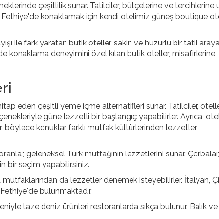
klerinde çeşitlilik sunar. Tatilciler, bütçelerine ve tercihlerine
. Fethiye'de konaklamak için kendi otelimiz güneş boutique ote
şı ile fark yaratan butik oteller, sakin ve huzurlu bir tatil aray
inde konaklama deneyimini özel kılan butik oteller, misafirlerine
ri
itap eden çeşitli yeme içme alternatifleri sunar. Tatilciler, otel
ekleriyle güne lezzetli bir başlangıç yapabilirler. Ayrıca, otel
ir, böylece konuklar farklı mutfak kültürlerinden lezzetler
ranlar, geleneksel Türk mutfağının lezzetlerini sunar. Çorbalar,
n bir seçim yapabilirsiniz.
a mutfaklarından da lezzetler denemek isteyebilirler. İtalyan, Çi
a Fethiye'de bulunmaktadır.
deniyle taze deniz ürünleri restoranlarda sıkça bulunur. Balık ve