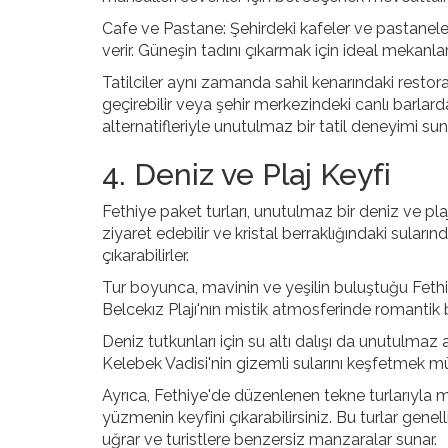
Cafe ve Pastane: Şehirdeki kafeler ve pastaneler,
verir. Güneşin tadını çıkarmak için ideal mekanlar
Tatilciler aynı zamanda sahil kenarındaki rest
geçirebilir veya şehir merkezindeki canlı barlarda 
alternatifleriyle unutulmaz bir tatil deneyimi sun
4. Deniz ve Plaj Keyfi
Fethiye paket turları, unutulmaz bir deniz ve plaj
ziyaret edebilir ve kristal berraklığındaki suları
çıkarabilirler.
Tur boyunca, mavinin ve yeşilin buluştuğu Fethiy
Belcekız Plajı'nın mistik atmosferinde romantik bi
Deniz tutkunları için su altı dalışı da unutulmaz a
Kelebek Vadisi'nin gizemli sularını keşfetmek 
Ayrıca, Fethiye'de düzenlenen tekne turlarıyla ma
yüzmenin keyfini çıkarabilirsiniz. Bu turlar gene
uğrar ve turistlere benzersiz manzaralar sunar.