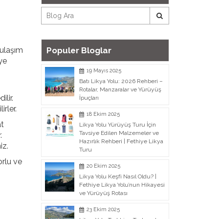
 ulaşım
Populer Bloglar
ye
19 Mayıs 2025
Batı Likya Yolu: 2026 Rehberi –
Rotalar, Manzaralar ve Yürüyüş
lir.
İpuçları
rler.
18 Ekim 2025
at
Likya Yolu Yürüyüş Turu İçin
Tavsiye Edilen Malzemeler ve
.
Hazırlık Rehberi | Fethiye Likya
iz.
Turu
orlu ve
20 Ekim 2025
Likya Yolu Keşfi Nasıl Oldu? |
Fethiye Likya Yolu’nun Hikayesi
ve Yürüyüş Rotası
23 Ekim 2025