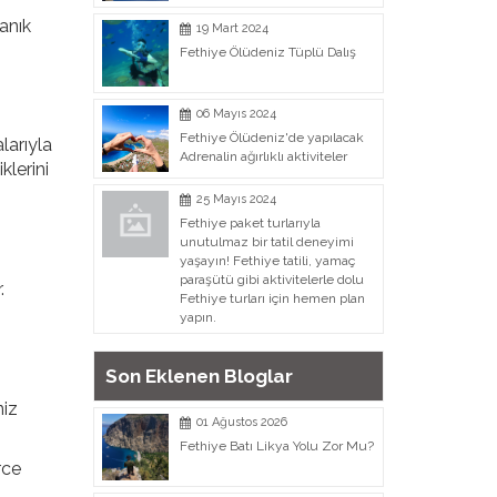
tanık
19 Mart 2024
Fethiye Ölüdeniz Tüplü Dalış
06 Mayıs 2024
Fethiye Ölüdeniz'de yapılacak
larıyla
Adrenalin ağırlıklı aktiviteler
klerini
25 Mayıs 2024
Fethiye paket turlarıyla
unutulmaz bir tatil deneyimi
yaşayın! Fethiye tatili, yamaç
paraşütü gibi aktivitelerle dolu
.
Fethiye turları için hemen plan
yapın.
Son Eklenen Bloglar
niz
01 Ağustos 2026
Fethiye Batı Likya Yolu Zor Mu?
rce