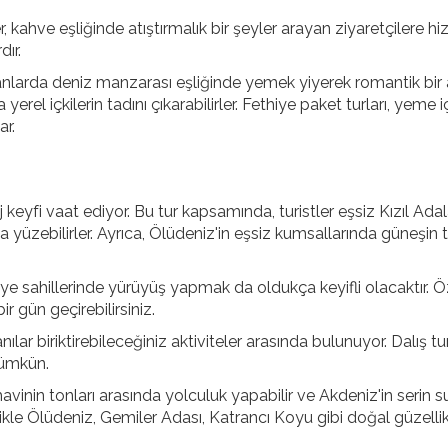
 kahve eşliğinde atıştırmalık bir şeyler arayan ziyaretçilere h
dır.
oranlarda deniz manzarası eşliğinde yemek yiyerek romantik bi
yerel içkilerin tadını çıkarabilirler. Fethiye paket turları, yeme
ar.
 keyfi vaat ediyor. Bu tur kapsamında, turistler eşsiz Kızıl Adala
nda yüzebilirler. Ayrıca, Ölüdeniz'in eşsiz kumsallarında güneşin 
e sahillerinde yürüyüş yapmak da oldukça keyifli olacaktır. Öz
r gün geçirebilirsiniz.
nılar biriktirebileceğiniz aktiviteler arasında bulunuyor. Dalış tur
mümkün.
vinin tonları arasında yolculuk yapabilir ve Akdeniz'in serin s
llikle Ölüdeniz, Gemiler Adası, Katrancı Koyu gibi doğal güzelli