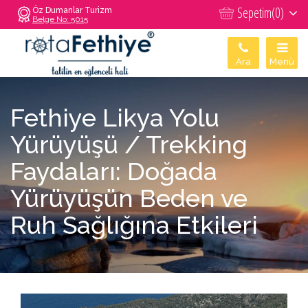
Sepetim(
0
)
Öz Dumanlar Turizm
Belge No: 5015
Ara
Menü
Fethiye Likya Yolu
Yürüyüşü / Trekking
Faydaları: Doğada
Yürüyüşün Beden ve
Ruh Sağlığına Etkileri