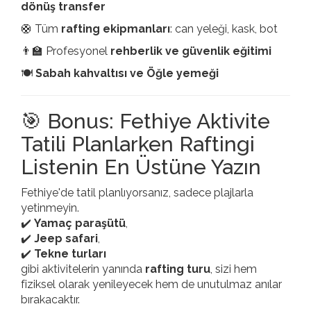
dönüş transfer
🛟 Tüm
rafting ekipmanları
: can yeleği, kask, bot
👨‍🏫 Profesyonel
rehberlik ve güvenlik eğitimi
🍽️
Sabah kahvaltısı ve Öğle yemeği
🎯 Bonus: Fethiye Aktivite
Tatili Planlarken Raftingi
Listenin En Üstüne Yazın
Fethiye'de tatil planlıyorsanız, sadece plajlarla
yetinmeyin.
✔️
Yamaç paraşütü
,
✔️
Jeep safari
,
✔️
Tekne turları
gibi aktivitelerin yanında
rafting turu
, sizi hem
fiziksel olarak yenileyecek hem de unutulmaz anılar
bırakacaktır.