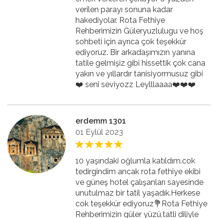
verilen parayı sonuna kadar
hakediyolar. Rota Fethiye
Rehberimizin Güleryuzlulugu ve hoş
sohbeti için ayrıca çok teşekkür
ediyoruz. Bir arkadaşımızın yanına
tatile gelmişiz gibi hissettik çok cana
yakın ve yıllardır tanisiyormusuz gibi
❤️ seni seviyozz Leylllaaaa❤️❤️❤️
erdemm 1301
01 Eylül 2023
10 yaşındaki oğlumla katıldım.cok
tedirgindim ancak rota fethiye ekibi
ve güneş hotel çalışanları sayesinde
unutulmaz bir tatil yaşadık.Herkese
cok teşekkür ediyoruz💐Rota Fethiye
Rehberimizin güler yüzü,tatli diliyle