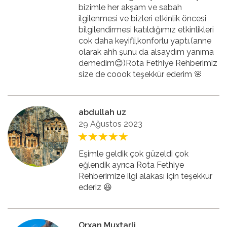
bizimle her akşam ve sabah
ilgilenmesi ve bizleri etkinlik öncesi
bilgilendirmesi katıldığımız etkinlikleri
cok daha keyifli,konforlu yaptı.(anne
olarak ahh şunu da alsaydım yanıma
demedim😊)Rota Fethiye Rehberimiz
size de coook teşekkür ederim 🌸
abdullah uz
29 Ağustos 2023
Eşimle geldik çok güzeldi çok
eğlendik ayrıca Rota Fethiye
Rehberimize ilgi alakası için teşekkür
ederiz 😆
Orxan Muxtarli