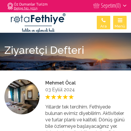
Sepetim(
0
)
Öz Dumanlar Turizm
Belge No: 5015
Ara
Menü
Ziyaretçi Defteri
Mehmet Öcal
03 Eylül 2024
Yıllardır tek tercihim. Fethiyede
bulunan evimiz diyebilirim. Aktiviteler
ve turlar planlı ve kaliteli. Dönüş günü
bile özlemeye başlayacağınız yer.