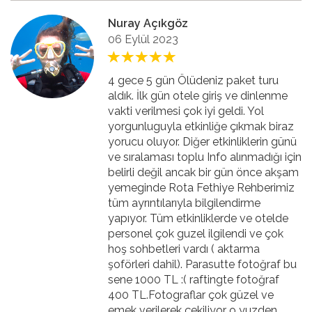
Nuray Açıkgöz
06 Eylül 2023
4 gece 5 gün Ölüdeniz paket turu
aldık. İlk gün otele giriş ve dinlenme
vakti verilmesi çok iyi geldi. Yol
yorgunluguyla etkinliğe çıkmak biraz
yorucu oluyor. Diğer etkinliklerin günü
ve sıralaması toplu Info alınmadığı için
belirli değil ancak bir gün önce akşam
yemeginde Rota Fethiye Rehberimiz
tüm ayrıntılarıyla bilgilendirme
yapıyor. Tüm etkinliklerde ve otelde
personel çok guzel ilgilendi ve çok
hoş sohbetleri vardı ( aktarma
şoförleri dahil). Parasutte fotoğraf bu
sene 1000 TL :( raftingte fotoğraf
400 TL.Fotograflar çok güzel ve
emek verilerek çekiliyor o yuzden