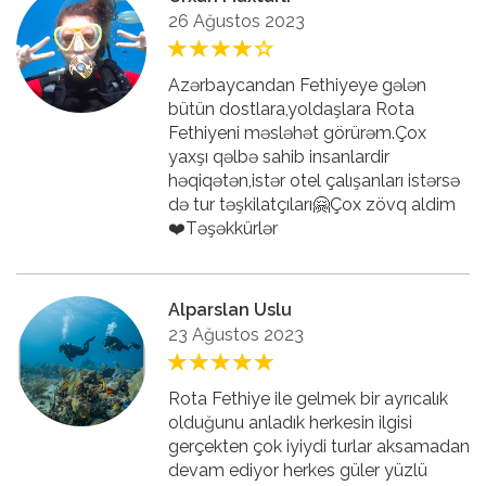
26 Ağustos 2023
Azərbaycandan Fethiyeye gələn
bütün dostlara,yoldaşlara Rota
Fethiyeni məsləhət görürəm.Çox
yaxşı qəlbə sahib insanlardir
həqiqətən,istər otel çalışanları istərsə
də tur təşkilatçıları🤗Çox zövq aldim
❤️Təşəkkürlər
Alparslan Uslu
23 Ağustos 2023
Rota Fethiye ile gelmek bir ayrıcalık
olduğunu anladık herkesin ilgisi
gerçekten çok iyiydi turlar aksamadan
devam ediyor herkes güler yüzlü