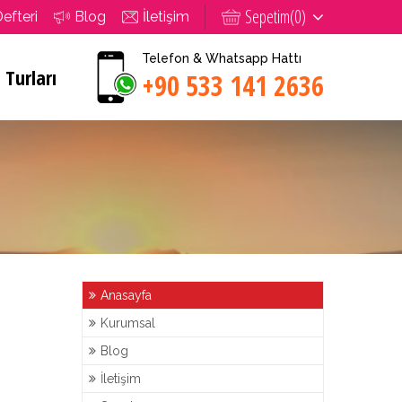
Sepetim(
0
)
Defteri
Blog
İletişim
Telefon & Whatsapp Hattı
 Turları
+90 533 141 2636
Anasayfa
Kurumsal
Blog
İletişim