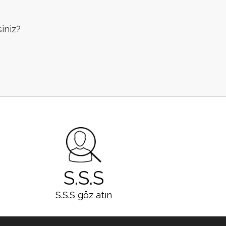
siniz?
S.S.S
S.S.S göz atın