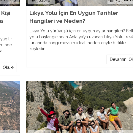
Kişi
Likya Yolu İçin En Uygun Tarihler
la
Hangileri ve Neden?
Likya Yolu yürüyüşü için en uygun aylar hangileri? Fet
yolu başlangıcından Antalya’ya uzanan Likya Yolu trek
apılır.
turlarında hangi mevsim ideal, nedenleriyle birlikte
yiminde
keşfedin.
al
Devamını O
ı Oku