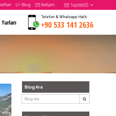
Sepetim(
0
)
Defteri
Blog
İletişim
Telefon & Whatsapp Hattı
 Turları
+90 533 141 2636
Blog Ara