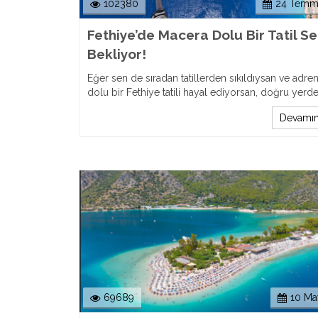
102380
24 Temm
Fethiye’de Macera Dolu Bir Tatil Se
Bekliyor!
Eğer sen de sıradan tatillerden sıkıldıysan ve adren
dolu bir Fethiye tatili hayal ediyorsan, doğru yerde
Devamın
69689
10 Ma