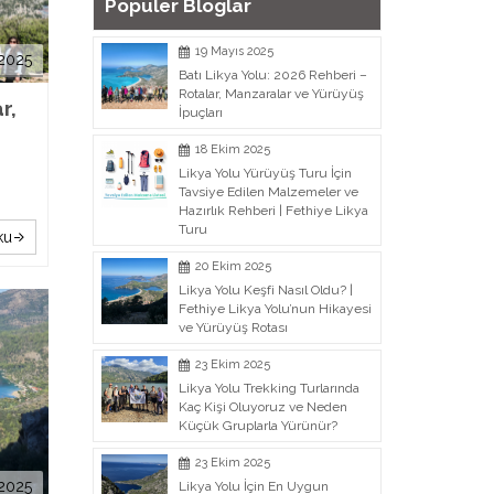
Populer Bloglar
19 Mayıs 2025
 2025
Batı Likya Yolu: 2026 Rehberi –
Rotalar, Manzaralar ve Yürüyüş
r,
İpuçları
18 Ekim 2025
Likya Yolu Yürüyüş Turu İçin
Tavsiye Edilen Malzemeler ve
Hazırlık Rehberi | Fethiye Likya
Turu
ku
20 Ekim 2025
Likya Yolu Keşfi Nasıl Oldu? |
Fethiye Likya Yolu’nun Hikayesi
ve Yürüyüş Rotası
23 Ekim 2025
Likya Yolu Trekking Turlarında
Kaç Kişi Oluyoruz ve Neden
Küçük Gruplarla Yürünür?
23 Ekim 2025
2025
Likya Yolu İçin En Uygun