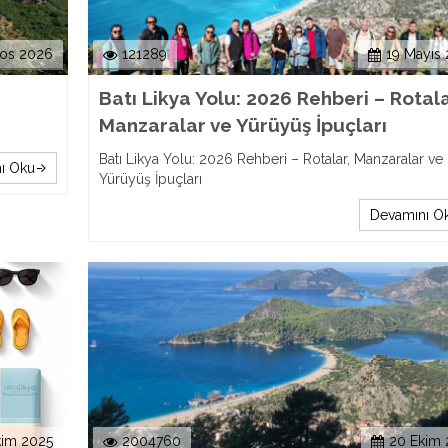
tos 2026
121289
19 Mayıs
Batı Likya Yolu: 2026 Rehberi – Rotala
Manzaralar ve Yürüyüş İpuçları
Batı Likya Yolu: 2026 Rehberi – Rotalar, Manzaralar ve
ı Oku
Yürüyüş İpuçları
Devamını O
kim 2025
2004760
20 Ekim 