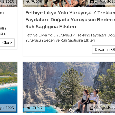
uz 2025
76005
14 Ağustos 
ni
Fethiye Likya Yolu Yürüyüşü / Trekki
Faydaları: Doğada Yürüyüşün Beden 
Ruh Sağlığına Etkileri
alin
sin.
Fethiye Likya Yolu Yürüyüşü / Trekking Faydaları: Do
Yürüyüşün Beden ve Ruh Sağlığına Etkileri
ı Oku
Devamını O
yıs 2025
171367
09 Ağustos 