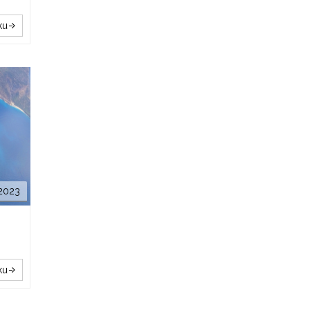
ku
 2023
ku