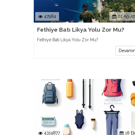
47984
01 Ağus
Fethiye Batı Likya Yolu Zor Mu?
Fethiye Batı Likya Yolu Zor Mu?
Devamın
4314877
18 E