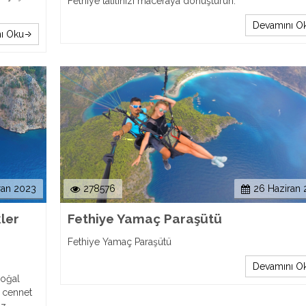
Fethiye tatilinizi maceraya dönüştürün.
Devamını O
ı Oku
ran 2023
278576
26 Haziran
ler
Fethiye Yamaç Paraşütü
Fethiye Yamaç Paraşütü
Devamını O
doğal
ir cennet