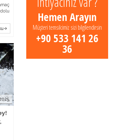
ihtiyacınız var ?
yamaç
 dolu
Hemen Arayın
Müşteri temsilcimiz sizi bilgilendirsin
ku
+90 533 141 26
36
 2025
ey!
,