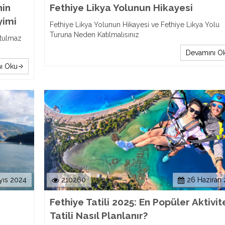
nin
Fethiye Likya Yolunun Hikayesi
yimi
Fethiye Likya Yolunun Hikayesi ve Fethiye Likya Yolu
Turuna Neden Katılmalısınız
utulmaz
Devamını O
ı Oku
yıs 2024
210260
26 Haziran
Fethiye Tatili 2025: En Popüler Aktivit
Tatili Nasıl Planlanır?