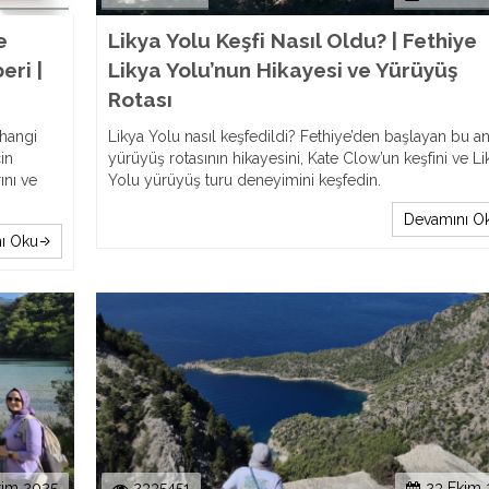
e
Likya Yolu Keşfi Nasıl Oldu? | Fethiye
eri |
Likya Yolu’nun Hikayesi ve Yürüyüş
Rotası
 hangi
Likya Yolu nasıl keşfedildi? Fethiye’den başlayan bu an
in
yürüyüş rotasının hikayesini, Kate Clow’un keşfini ve Li
ını ve
Yolu yürüyüş turu deneyimini keşfedin.
Devamını O
ı Oku
kim 2025
2335451
23 Ekim 