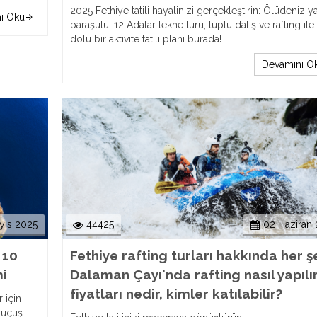
2025 Fethiye tatili hayalinizi gerçekleştirin: Ölüdeniz 
ı Oku
paraşütü, 12 Adalar tekne turu, tüplü dalış ve rafting ile
dolu bir aktivite tatili planı burada!
Devamını O
yıs 2025
44425
02 Haziran
 10
Fethiye rafting turları hakkında her ş
i
Dalaman Çayı'nda rafting nasıl yapılır
fiyatları nedir, kimler katılabilir?
 için
, uçuş