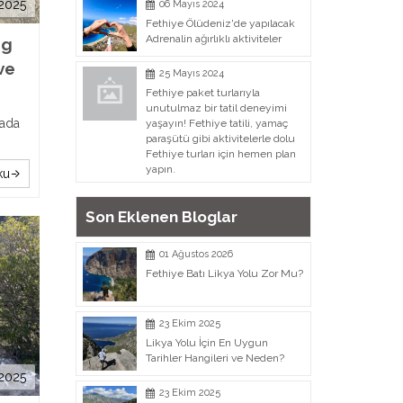
2025
06 Mayıs 2024
Fethiye Ölüdeniz'de yapılacak
Adrenalin ağırlıklı aktiviteler
ng
ve
25 Mayıs 2024
Fethiye paket turlarıyla
unutulmaz bir tatil deneyimi
ğada
yaşayın! Fethiye tatili, yamaç
paraşütü gibi aktivitelerle dolu
Fethiye turları için hemen plan
yapın.
ku
Son Eklenen Bloglar
01 Ağustos 2026
Fethiye Batı Likya Yolu Zor Mu?
23 Ekim 2025
Likya Yolu İçin En Uygun
Tarihler Hangileri ve Neden?
2025
23 Ekim 2025