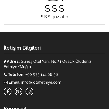
S.S.S
S.S.S göz atın
İletişim Bilgileri
Adres:
Güneş Otel Yanı, No:31 Ovacık Ölüdeniz
Fethiye/Muğla
Telefon:
+90 533 141 26 36
Email:
info@rotafethiye.com
Kurumsal