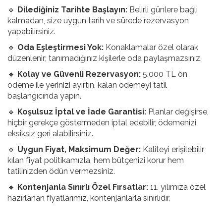
🔹
Dilediğiniz Tarihte Başlayın:
Belirli günlere bağlı
kalmadan, size uygun tarih ve sürede rezervasyon
yapabilirsiniz.
🔹
Oda Eşleştirmesi Yok:
Konaklamalar özel olarak
düzenlenir; tanımadığınız kişilerle oda paylaşmazsınız.
🔹
Kolay ve Güvenli Rezervasyon:
5.000 TL ön
ödeme ile yerinizi ayırtın, kalan ödemeyi tatil
başlangıcında yapın.
🔹
Koşulsuz İptal ve İade Garantisi:
Planlar değişirse,
hiçbir gerekçe göstermeden iptal edebilir, ödemenizi
eksiksiz geri alabilirsiniz.
🔹
Uygun Fiyat, Maksimum Değer:
Kaliteyi erişilebilir
kılan fiyat politikamızla, hem bütçenizi korur hem
tatilinizden ödün vermezsiniz.
🔹
Kontenjanla Sınırlı Özel Fırsatlar:
11. yılımıza özel
hazırlanan fiyatlarımız, kontenjanlarla sınırlıdır.