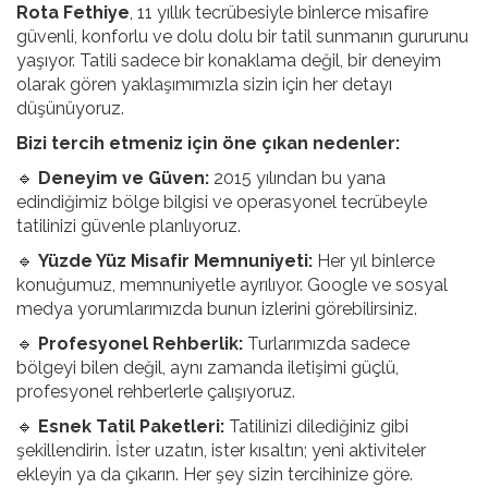
Rota Fethiye
, 11 yıllık tecrübesiyle binlerce misafire
güvenli, konforlu ve dolu dolu bir tatil sunmanın gururunu
yaşıyor. Tatili sadece bir konaklama değil, bir deneyim
olarak gören yaklaşımımızla sizin için her detayı
düşünüyoruz.
Bizi tercih etmeniz için öne çıkan nedenler:
🔹
Deneyim ve Güven:
2015 yılından bu yana
edindiğimiz bölge bilgisi ve operasyonel tecrübeyle
tatilinizi güvenle planlıyoruz.
🔹
Yüzde Yüz Misafir Memnuniyeti:
Her yıl binlerce
konuğumuz, memnuniyetle ayrılıyor. Google ve sosyal
medya yorumlarımızda bunun izlerini görebilirsiniz.
🔹
Profesyonel Rehberlik:
Turlarımızda sadece
bölgeyi bilen değil, aynı zamanda iletişimi güçlü,
profesyonel rehberlerle çalışıyoruz.
🔹
Esnek Tatil Paketleri:
Tatilinizi dilediğiniz gibi
şekillendirin. İster uzatın, ister kısaltın; yeni aktiviteler
ekleyin ya da çıkarın. Her şey sizin tercihinize göre.