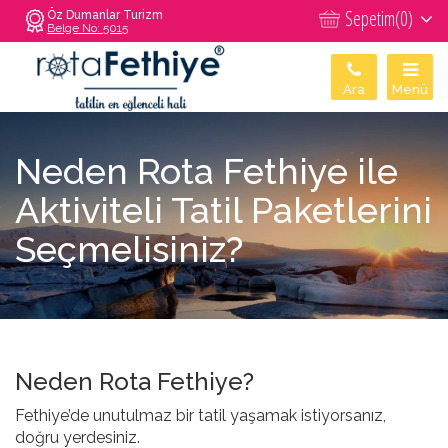
Sepetim(
0
)
Öz Dumanlar Turizm
Belge No: 5015
Ara
Menü
Neden Rota Fethiye ile
Aktiviteli Tatil Paketlerini
Seçmelisiniz?
Neden Rota Fethiye?
Fethiye’de unutulmaz bir tatil yaşamak istiyorsanız,
doğru yerdesiniz.