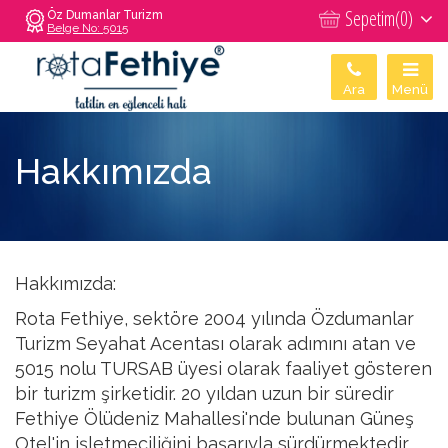
Sepetim(
0
)
Öz Dumanlar Turizm
Belge No: 5015
Ara
Menü
Hakkımızda
Hakkımızda:
Rota Fethiye, sektöre 2004 yılında Özdumanlar
Turizm Seyahat Acentası olarak adımını atan ve
5015 nolu TURSAB üyesi olarak faaliyet gösteren
bir turizm şirketidir. 20 yıldan uzun bir süredir
Fethiye Ölüdeniz Mahallesi'nde bulunan Güneş
Otel'in işletmeciliğini başarıyla sürdürmektedir.