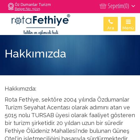
Sepetim(
0
)
Öz Dumanlar Turizm
Belge No: 5015
Ara
Menü
Hakkımızda
Hakkımızda:
Rota Fethiye, sektöre 2004 yılında Özdumanlar
Turizm Seyahat Acentası olarak adımını atan ve
5015 nolu TURSAB üyesi olarak faaliyet gösteren
bir turizm şirketidir. 20 yıldan uzun bir süredir
Fethiye Ölüdeniz Mahallesi'nde bulunan Güneş
Otel'in işletmeciliğini başarıyla sürdürmektedir.