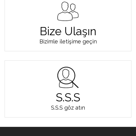
Bize Ulaşın
Bizimle iletişime geçin
S.S.S
S.S.S göz atın