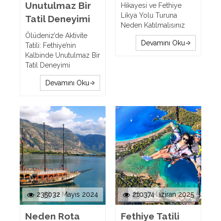
Unutulmaz Bir
Hikayesi ve Fethiye
Likya Yolu Turuna
Tatil Deneyimi
Neden Katılmalısınız
Ölüdeniz’de Aktivite
Devamını Oku
Tatili: Fethiye’nin
Kalbinde Unutulmaz Bir
Tatil Deneyimi
Devamını Oku
235032
21 Mayıs 2024
210374
26 Haziran 2025
Neden Rota
Fethiye Tatili