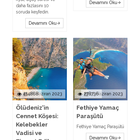
Devamını Oku
daha fazlasını 10
soruda keşfedin.
Devamını Oku
414868
26 Haziran 2023
278736
26 Haziran 2023
Ölüdeniz'in
Fethiye Yamaç
Cennet Köşesi:
Paraşütü
Kelebekler
Fethiye Yamaç Paraşütü
Vadisi ve
Devamını Oku