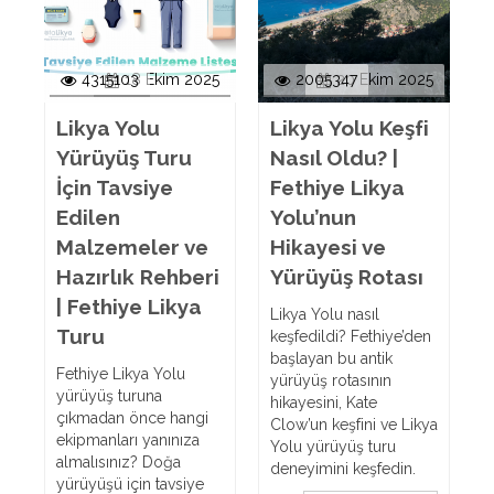
4315103
18 Ekim 2025
2005347
20 Ekim 2025
Likya Yolu
Likya Yolu Keşfi
Yürüyüş Turu
Nasıl Oldu? |
İçin Tavsiye
Fethiye Likya
Edilen
Yolu’nun
Malzemeler ve
Hikayesi ve
Hazırlık Rehberi
Yürüyüş Rotası
| Fethiye Likya
Likya Yolu nasıl
Turu
keşfedildi? Fethiye’den
başlayan bu antik
Fethiye Likya Yolu
yürüyüş rotasının
yürüyüş turuna
hikayesini, Kate
çıkmadan önce hangi
Clow’un keşfini ve Likya
ekipmanları yanınıza
Yolu yürüyüş turu
almalısınız? Doğa
deneyimini keşfedin.
yürüyüşü için tavsiye