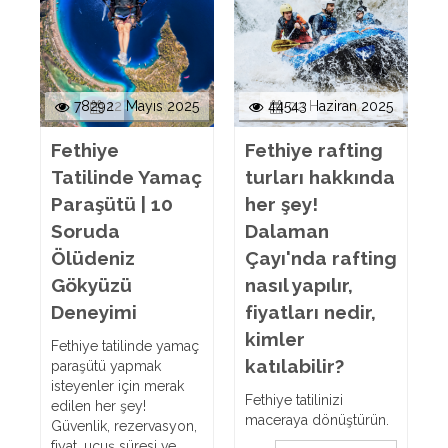
78292
12 Mayıs 2025
44543
02 Haziran 2025
Fethiye
Fethiye rafting
Tatilinde Yamaç
turları hakkında
Paraşütü | 10
her şey!
Soruda
Dalaman
Ölüdeniz
Çayı'nda rafting
Gökyüzü
nasıl yapılır,
Deneyimi
fiyatları nedir,
kimler
Fethiye tatilinde yamaç
katılabilir?
paraşütü yapmak
isteyenler için merak
Fethiye tatilinizi
edilen her şey!
maceraya dönüştürün.
Güvenlik, rezervasyon,
fiyat, uçuş süresi ve