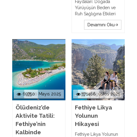
Faydaları: Doğada
Yürüyüşün Beden ve
Ruh Sağlığına Etkileri
Devamını Oku
69750
10 Mayıs 2025
171466
09 Ağustos 2025
Ölüdeniz’de
Fethiye Likya
Aktivite Tatili:
Yolunun
Fethiye’nin
Hikayesi
Kalbinde
Fethiye Likya Yolunun