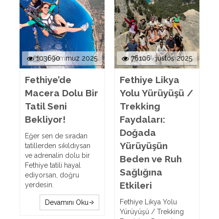
103690
24 Temmuz 2025
76106
14 Ağustos 2025
Fethiye’de
Fethiye Likya
Macera Dolu Bir
Yolu Yürüyüşü /
Tatil Seni
Trekking
Bekliyor!
Faydaları:
Doğada
Eğer sen de sıradan
Yürüyüşün
tatillerden sıkıldıysan
ve adrenalin dolu bir
Beden ve Ruh
Fethiye tatili hayal
Sağlığına
ediyorsan, doğru
Etkileri
yerdesin.
Fethiye Likya Yolu
Devamını Oku
Yürüyüşü / Trekking