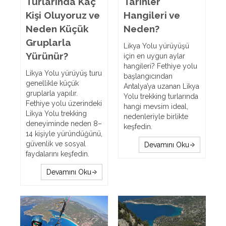
Turlarında Kaç
Tarihler
Kişi Oluyoruz ve
Hangileri ve
Neden Küçük
Neden?
Gruplarla
Likya Yolu yürüyüşü
Yürünür?
için en uygun aylar
hangileri? Fethiye yolu
Likya Yolu yürüyüş turu
başlangıcından
genellikle küçük
Antalya’ya uzanan Likya
gruplarla yapılır.
Yolu trekking turlarında
Fethiye yolu üzerindeki
hangi mevsim ideal,
Likya Yolu trekking
nedenleriyle birlikte
deneyiminde neden 8–
keşfedin.
14 kişiyle yüründüğünü,
güvenlik ve sosyal
Devamını Oku
faydalarını keşfedin.
Devamını Oku