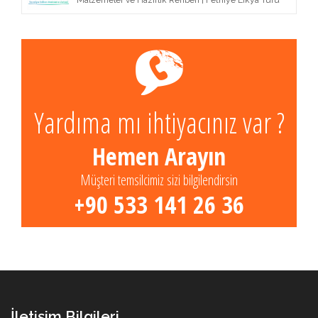
Malzemeler ve Hazırlık Rehberi | Fethiye Likya Turu
Yardıma mı ihtiyacınız var ?
Hemen Arayın
Müşteri temsilcimiz sizi bilgilendirsin
+90 533 141 26 36
İletişim Bilgileri