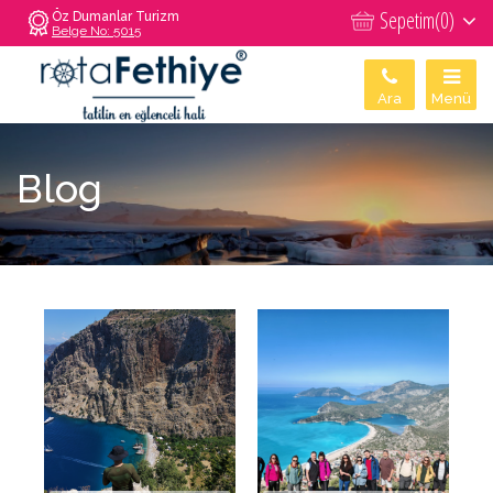
Sepetim(
0
)
Öz Dumanlar Turizm
Belge No: 5015
Ara
Menü
Blog