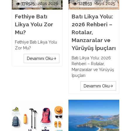
178525
01 Ağustos 2026
122653
19 Mayıs 2025
Fethiye Batı
Batı Likya Yolu:
Likya Yolu Zor
2026 Rehberi –
Mu?
Rotalar,
Manzaralar ve
Fethiye Batı Likya Yolu
Yürüyüş İpuçları
Zor Mu?
Batı Likya Yolu: 2026
Devamını Oku
Rehberi – Rotalar,
Manzaralar ve Yürüyüş
İpuçları
Devamını Oku