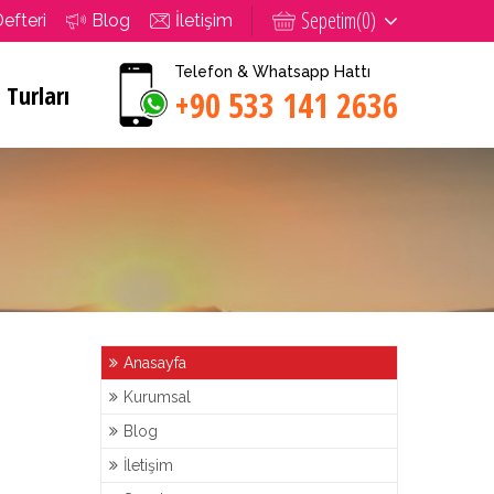
Sepetim(
0
)
Defteri
Blog
İletişim
Telefon & Whatsapp Hattı
 Turları
+90 533 141 2636
Anasayfa
Kurumsal
Blog
İletişim