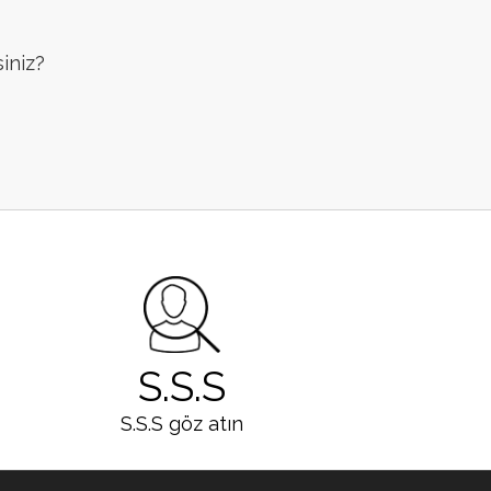
siniz?
S.S.S
S.S.S göz atın