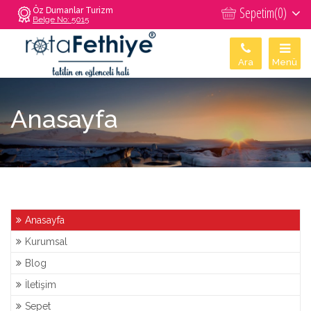
Sepetim(
0
)
Öz Dumanlar Turizm
Belge No: 5015
Ara
Menü
Anasayfa
Anasayfa
Kurumsal
Blog
İletişim
Sepet