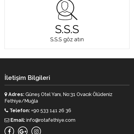
S.S.S
S.S.S göz atın
İletişim Bilgileri
Adres:
Güneş Otel Yanı, No:31 Ovacık Ölüdeniz
Fethiye/Muğla
Telefon:
+90 533 141 26 36
Email:
info@rotafethiye.com