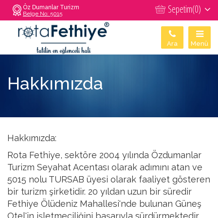
Sepetim(
0
)
Öz Dumanlar Turizm
Belge No: 5015
Ara
Menü
Hakkımızda
Hakkımızda:
Rota Fethiye, sektöre 2004 yılında Özdumanlar
Turizm Seyahat Acentası olarak adımını atan ve
5015 nolu TURSAB üyesi olarak faaliyet gösteren
bir turizm şirketidir. 20 yıldan uzun bir süredir
Fethiye Ölüdeniz Mahallesi'nde bulunan Güneş
Otel'in işletmeciliğini başarıyla sürdürmektedir.