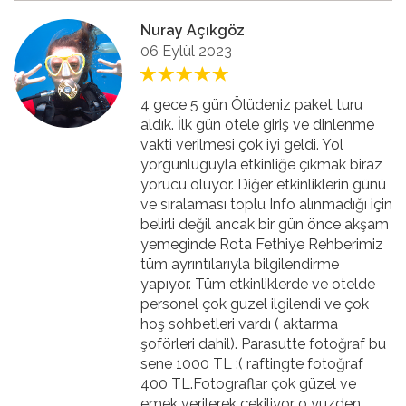
Nuray Açıkgöz
06 Eylül 2023
4 gece 5 gün Ölüdeniz paket turu
aldık. İlk gün otele giriş ve dinlenme
vakti verilmesi çok iyi geldi. Yol
yorgunluguyla etkinliğe çıkmak biraz
yorucu oluyor. Diğer etkinliklerin günü
ve sıralaması toplu Info alınmadığı için
belirli değil ancak bir gün önce akşam
yemeginde Rota Fethiye Rehberimiz
tüm ayrıntılarıyla bilgilendirme
yapıyor. Tüm etkinliklerde ve otelde
personel çok guzel ilgilendi ve çok
hoş sohbetleri vardı ( aktarma
şoförleri dahil). Parasutte fotoğraf bu
sene 1000 TL :( raftingte fotoğraf
400 TL.Fotograflar çok güzel ve
emek verilerek çekiliyor o yuzden