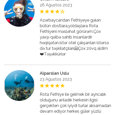
26 Ağustos 2023
Azərbaycandan Fethiyeye gələn
bütün dostlara,yoldaşlara Rota
Fethiyeni məsləhət görürəm.Çox
yaxşı qəlbə sahib insanlardir
həqiqətən,istər otel çalışanları istərsə
də tur təşkilatçıları🤗Çox zövq aldim
❤️Təşəkkürlər
Alparslan Uslu
23 Ağustos 2023
Rota Fethiye ile gelmek bir ayrıcalık
olduğunu anladık herkesin ilgisi
gerçekten çok iyiydi turlar aksamadan
devam ediyor herkes güler yüzlü