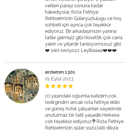
verilen parayı sonuna kadar
hakediyolar. Rota Fethiye
Rehberimizin Güleryuzlulugu ve hoş
sohbeti için ayrıca çok teşekkür
ediyoruz. Bir arkadaşımızın yanına
tatile gelmişiz gibi hissettik çok cana
yakın ve yıllardır tanisiyormusuz gibi
❤️ seni seviyozz Leylllaaaa❤️❤️❤️
erdemm 1301
01 Eylül 2023
10 yaşındaki oğlumla katıldım.cok
tedirgindim ancak rota fethiye ekibi
ve güneş hotel çalışanları sayesinde
unutulmaz bir tatil yaşadık.Herkese
cok teşekkür ediyoruz💐Rota Fethiye
Rehberimizin güler yüzü,tatli diliyle