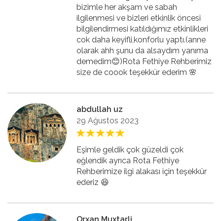
bizimle her akşam ve sabah
ilgilenmesi ve bizleri etkinlik öncesi
bilgilendirmesi katıldığımız etkinlikleri
cok daha keyifli,konforlu yaptı.(anne
olarak ahh şunu da alsaydım yanıma
demedim😊)Rota Fethiye Rehberimiz
size de coook teşekkür ederim 🌸
abdullah uz
29 Ağustos 2023
Eşimle geldik çok güzeldi çok
eğlendik ayrıca Rota Fethiye
Rehberimize ilgi alakası için teşekkür
ederiz 😆
Orxan Muxtarli