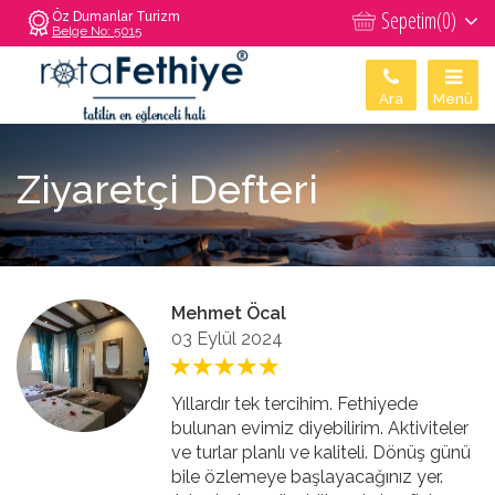
Sepetim(
0
)
Öz Dumanlar Turizm
Belge No: 5015
Ara
Menü
Ziyaretçi Defteri
Mehmet Öcal
03 Eylül 2024
Yıllardır tek tercihim. Fethiyede
bulunan evimiz diyebilirim. Aktiviteler
ve turlar planlı ve kaliteli. Dönüş günü
bile özlemeye başlayacağınız yer.