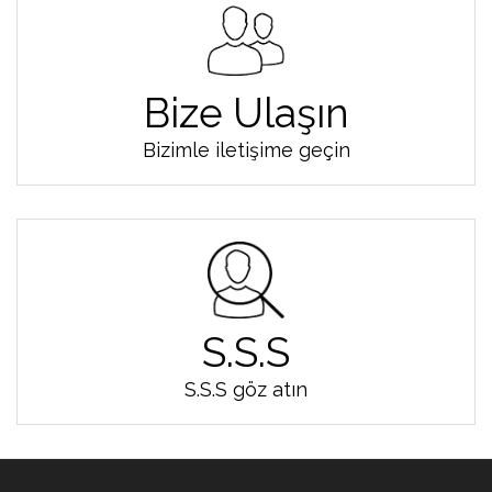
Bize Ulaşın
Bizimle iletişime geçin
S.S.S
S.S.S göz atın