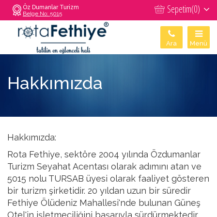
Sepetim(
0
)
Öz Dumanlar Turizm
Belge No: 5015
Ara
Menü
Hakkımızda
Hakkımızda:
Rota Fethiye, sektöre 2004 yılında Özdumanlar
Turizm Seyahat Acentası olarak adımını atan ve
5015 nolu TURSAB üyesi olarak faaliyet gösteren
bir turizm şirketidir. 20 yıldan uzun bir süredir
Fethiye Ölüdeniz Mahallesi'nde bulunan Güneş
Otel'in işletmeciliğini başarıyla sürdürmektedir.